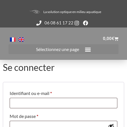
La solution optique en milieu aquatique
06 08 61 17 22
0,00
€
Se connecter
Identifiant ou e-mail
*
Mot de passe
*