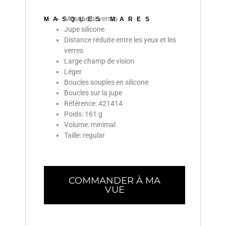
Masque bi-verres
MASQUES MARES
Jupe silicone
Distance réduite entre les yeux et les
verres
Large champ de vision
Léger
Boucles souples en silicone
Boucles sur la jupe
Référence: 421414
Poids: 161 g
Volume: minimal
Taille: regular
COMMANDER À MA
VUE