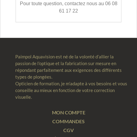
Pour toute question, contactez nous au 06 08
61 17 22
Paimpol Aquavision est né de la volonté d’allier la
passion de l’optique et la fabrication sur mesure en
répondant parfaitement aux exigences des différents
types de plongées.
Opticien de formation, je m’adapte à vos besoins et vous
conseille au mieux en fonction de votre correction
visuelle.
MON COMPTE
COMMANDES
CGV