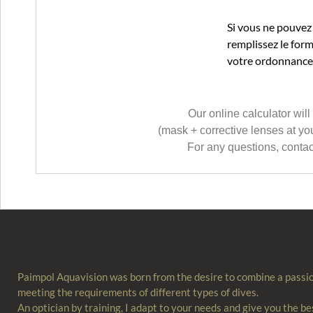
Si vous ne pouvez 
remplissez le for
votre ordonnance 
Our online calculator will 
(mask + corrective lenses at yo
For any questions, contac
Paimpol Aquavision was born from the desire to combine a passio
meeting the requirements of different types of dives.
An optician by training, I adapt to your needs and give you the be