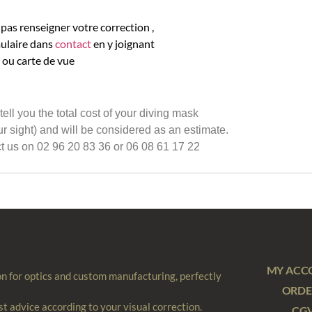
pas renseigner votre correction ,
mulaire dans
contact
en y joignant
ou carte de vue
tell you the total cost of your diving mask
ur sight) and will be considered as an estimate.
t us on 02 96 20 83 36 or 06 08 61 17 22
MY ACC
n for optics and custom manufacturing, perfectly
ORDE
st advice according to your visual correction.
CG