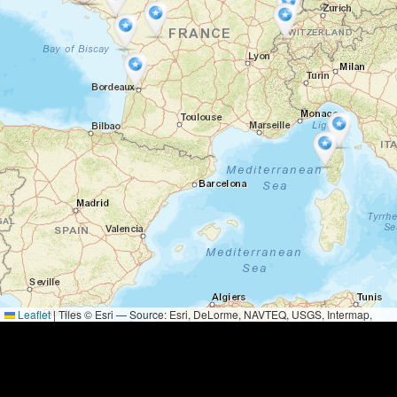
Leaflet
|
Tiles © Esri — Source: Esri, DeLorme, NAVTEQ, USGS, Intermap,
iPC, NRCAN, Esri Japan, METI, Esri China (Hong Kong), Esri (Thailand),
TomTom, 2012